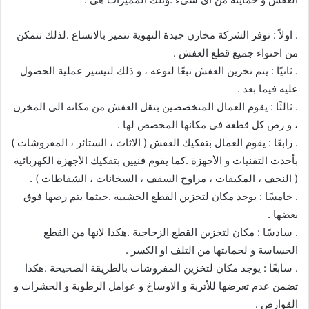
. اولاً : توفر الشركة مخازن جيدة التهوية تتميز بالاتساع .لذلك تتمكن
من احتواء جميع قطع العفش .
. ثانيًا : يتم تخزين العفش تبعًا لنوعه ، و ذلك لتيسير عملية الحصول
عليه فيما بعد .
. ثالثًا : يقوم العمال المتخصصين بنقل العفش من مكانه الى المخزن
، و رص كل قطعة فى مكانها المخصص لها .
. رابعًا : يقوم العمال بتفكيك العفش ( الاثاث ، الستائر ، المفروشات )
بأحدث التقنيات و الأجهزة .كما يقوم فنيين بتفكيك الأجهزة الكهربائية
( النجف ، المكيفات ، مراوح السقف ، السخانات ، الشفاطات ) .
. خامسًا : يوجد مكان لتخزين القطع الخشبية .حيثما يتم رصها فوق
بعضها .
. سادسًا : مكان لتخزين القطع الزجاجية .هكذا لانها من القطع
الحساسة و لحمايتها من التلف او الكسر .
. سابعًا : يوجد مكان لتخزين المفروشات بالطريقة الصحيحة .هكذا
تضمن عدم تعرضها للأتربة و الاوساخ و عوامل الرطوبة و الحشرات و
القوارض .