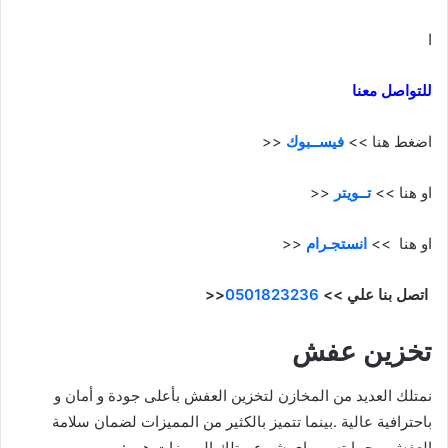
ا
للتواصل معنا
اضغط هنا >>
فيســبوك
<<
او هنا >>
تــويتر
<<
او هنا >>
انستجـرام
<<
اتصل بنا علي >>
0501823236
<<
تخزين عفش
نمتلك العديد من المخازن لتخزين العفش بأعلى جودة و أمان و
باحترافية عالية .بينما تتميز بالكثير من المميزات لضمان سلامة
العفش و حمايته من اى شىء .وتلك المميزات هى :