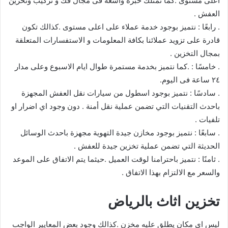
اعلى مستوى .كما تمتلك خبرة واسعة فى مجال فك و تركيب وتخزين
العفش .
. رابعًا : نتميز بوجود خدمة عملاء على اعلى مستوى .كذالك تكون
قادرة على تزويد عملائنا بكافة المعلومات و الاستفسارات المتعلقة
بمجال التخزين .
. خامسًا : .كما نتميز بخدمة مستمرة طوال ايام الاسبوع وعلى مدار
٢٤ ساعة فى اليوم.
. سادسًا : نتميز بوجود اسطول من سيارات نقل العفش المجهزة
باحدث التقنيات التي تضمن عملية نقل أمنة . دون وجود اي اضرار او
تلفيات .
. سابعًا : نتميز بوجود مخازن جيدة التهوية مجهزة باحدث الوسائل
الحديثة التي تضمن عملية تخزين جيدة للعفش .
. ثامنًا : نتميز باحترامنا لوقت العميل .حيثما يتم الاتفاق على الموعد
والسعر مع الالتزام بهذا الاتفاق .
تخزين اثاث بالرياض
ليس اى مكان يطلق عليه مخزن .كذالك وجود بعض المعايير الواجب