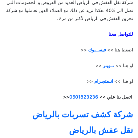
شركة نقل العفش فى الرياض العديد من العروض و الخصومات التى
تصل الى %40 .هكذا تزيد عن ذلك مع العملاء الذين تعاملوا مع شركة
تخزين العفش فى الرياض لأكثر من مرة .
للتواصل معنا
اضغط هنا >>
فيســبوك
<<
او هنا >>
تــويتر
<<
او هنا >>
انستجـرام
<<
اتصل بنا علي >>
0501823236
<<
شركة كشف تسربات بالرياض
نقل عفش بالرياض