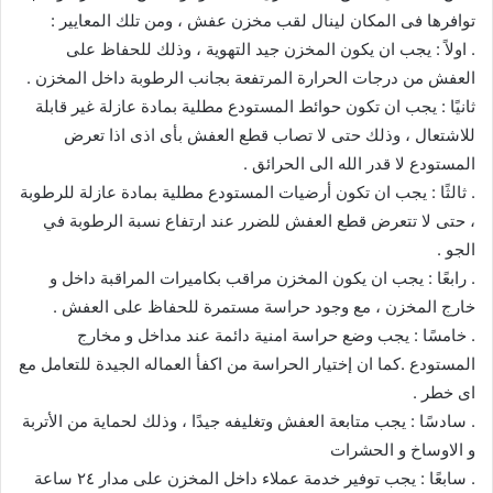
توافرها فى المكان لينال لقب مخزن عفش ، ومن تلك المعايير :
. اولاً : يجب ان يكون المخزن جيد التهوية ، وذلك للحفاظ على
العفش من درجات الحرارة المرتفعة بجانب الرطوبة داخل المخزن .
ثانيًا : يجب ان تكون حوائط المستودع مطلية بمادة عازلة غير قابلة
للاشتعال ، وذلك حتى لا تصاب قطع العفش بأى اذى اذا تعرض
المستودع لا قدر الله الى الحرائق .
. ثالثًا : يجب ان تكون أرضيات المستودع مطلية بمادة عازلة للرطوبة
، حتى لا تتعرض قطع العفش للضرر عند ارتفاع نسبة الرطوبة في
الجو .
. رابعًا : يجب ان يكون المخزن مراقب بكاميرات المراقبة داخل و
خارج المخزن ، مع وجود حراسة مستمرة للحفاظ على العفش .
. خامسًا : يجب وضع حراسة امنية دائمة عند مداخل و مخارج
المستودع .كما ان إختيار الحراسة من اكفأ العماله الجيدة للتعامل مع
اى خطر .
. سادسًا : يجب متابعة العفش وتغليفه جيدًا ، وذلك لحماية من الأتربة
و الاوساخ و الحشرات
. سابعًا : يجب توفير خدمة عملاء داخل المخزن على مدار ٢٤ ساعة