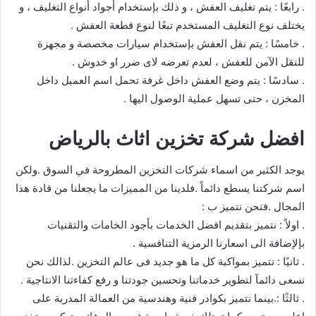
. رابعًا : يتم تغليف العفش ، و ذلك بإستخدام أجواد أنواع التغليف ، و
يختلف نوع التغليف المستخدم تبعًا لنوع قطعة العفش .
. خامسًا : يتم نقل العفش بإستخدام سيارات مخصصة و مجهزة
للنقل الآمن للعفش ، لعدم تعرضه لاى ضرر او خدوش .
. سادسًا : يتم وضع العفش داخل غرفة تحمل اسم العميل داخل
المخزن ، حتى تسهل عملية الوصول اليها .
افضل شركة تخزين اثاث بالرياض
يوجد الكثير من اسماء شركات التخزين المطروحة في السوق .ولكن
اسم شركتنا يسطع دائماً .فلدينا من المميزات ما يجعلنا من قادة هذا
المجال .فنحن نتميز ب :
. اولاً : نتميز بتقديم افضل الخدمات بأجود الخامات والتقنيات
بإلإضافة الى اسعارنا الرمزية التنافسية .
. ثانيًا : نتميز بمواكبة كل ما هو جديد فى عالم التخزين .لذالك نحن
نسعى دائمآ لتطوير خدماتنا وتحسين جودتنا و رفع كفاءتنا الانتاجية .
. ثالثًا :.بينما نتميز بكوادر فنية وهندسية من العمالة المدربة على