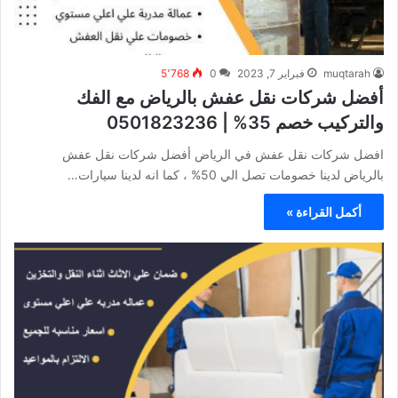
muqtarah
فبراير 7, 2023
0
5٬768
أفضل شركات نقل عفش بالرياض مع الفك
والتركيب خصم 35% | 0501823236
افضل شركات نقل عفش في الرياض أفضل شركات نقل عفش
بالرياض لدينا خصومات تصل الي 50% ، كما انه لدينا سيارات…
أكمل القراءة »