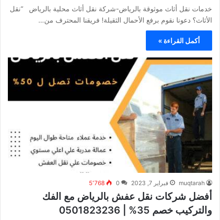
خدمات نقل أثاث موثوقة بالرياض-شركة نقل أثاث محلية بالرياض “نقل
الأثاث؟ دعونا نقوم برفع الأحمال الثقيلة! فريقنا المحترف من…
أكمل القراءة »
muqtarah
فبراير 7, 2023
0
5٬768
أفضل شركات نقل عفش بالرياض مع الفك
والتركيب خصم 35% | 0501823236