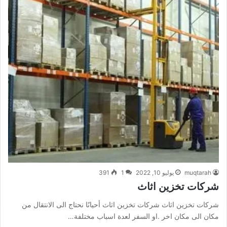
muqtarah
يوليو 10, 2022
1
391
شركات تخزين اثاث
شركات تخزين اثاث شركات تخزين اثاث أحيانًا نحتاج الى الانتقال من
مكان الى مكان اخر .او السفر لعدة اسباب مختلفة…