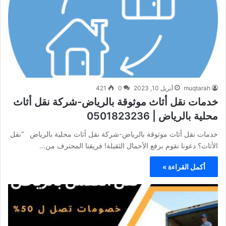
muqtarah
أبريل 10, 2023
0
421
خدمات نقل أثاث موثوقة بالرياض-شركة نقل أثاث
محلية بالرياض | 0501823236
خدمات نقل أثاث موثوقة بالرياض-شركة نقل أثاث محلية بالرياض “نقل
الأثاث؟ دعونا نقوم برفع الأحمال الثقيلة! فريقنا المحترف من…
أكمل القراءة »