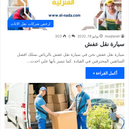
ارخص شركات نقل الاثاث
muqtarah
يوليو 19, 2022
0
303
سيارة نقل عفش
سيارة نقل عفش نحن في سيارة نقل عفش بالرياض نمتلك افضل
السائقين المحترفين في القيادة .كما تتميز بأنها علي احدث…
أكمل القراءة »