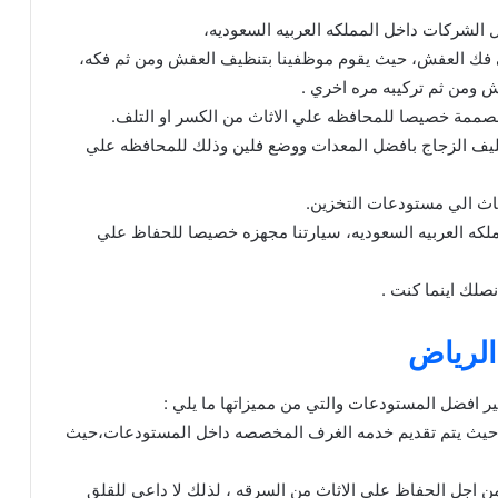
الشركات داخل المملكه العربيه السعوديه،
ي فك العفش، حيث يقوم موظفينا بتنظيف العفش ومن ثم فكه،
 ومن ثم تركيبه مره اخري .
مصممة خصيصا للمحافظه علي الاثاث من الكسر او التلف.
غليف الزجاج بافضل المعدات ووضع فلين وذلك للمحافظه علي
ثاث الي مستودعات التخزين.
ملكه العربيه السعوديه، سيارتنا مجهزه خصيصا للحفاظ علي
نصلك اينما كنت .
لرياض
 افضل المستودعات والتي من مميزاتها ما يلي :
 حيث يتم تقديم خدمه الغرف المخصصه داخل المستودعات،حيث
ن اجل الحفاظ علي الاثاث من السرقه ، لذلك لا داعي للقلق