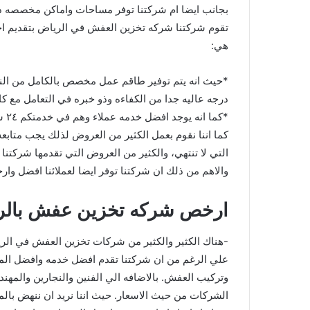
بجانب ايضا ام شركتنا توفر مساحات واماكن مخصصه داخ
تقوم شركتنا شركه تخزين العفش في الرياض بتقديم ا
هي:
*حيث انه يتم توفير طاقم عمل مخصص بالكامل من النج
درجه عاليه جدا من الكفاءه وذو خبره في التعامل مع كافه
*كما انه يوجد افضل خدمه عملاء وهم في خدمتكم ٢٤ ساعه للرد علي كل اسئلتكم واستفساراتكم.
كما اننا نقوم بعمل الكثير من العروض لذلك يجب متاب
التي لا تنتهي، والكثير من العروض التي تقدمها شركتن
والاهم من ذلك ان شركتنا توفر ايضا لعملائنا افضل وار
ارخص شركه تخزين عفش بالر
-هناك الكثير والكثير من شركات تخزين العفش في الري
علي الرغم من ان شركتنا تقدم افضل خدمه وافضل المع
وتركيب العفش. بالاضافه الي الفنين والنجارين والمهند
الشركات من حيث الاسعار. حيث اننا نريد ان ننهض بالمه