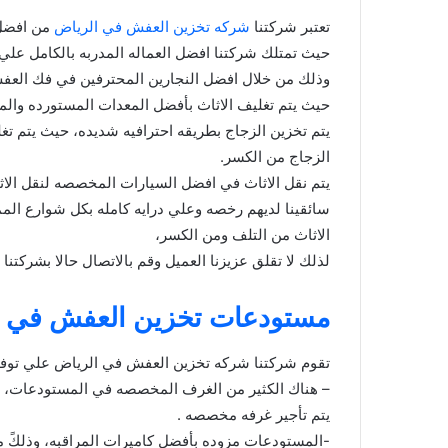
تعتبر شركتنا
شركه تخزين العفش في الرياض
من افضل 
حيث تمتلك شركتنا افضل العماله المدربه بالكامل عل
وذلك من خلال افضل النجارين المحترفين في فك العفش
حيث يتم تغليف الاثاث بأفضل المعدات المستورده وال
يتم تخزين الزجاج بطريقه احترافيه شديده، حيث يتم ت
الزجاج من الكسر.
يتم نقل الاثاث في افضل السيارات المخصصه لنقل الا
سائقينا لديهم رخصه وعلي درايه كامله بكل شوارع الم
الاثاث من التلف ومن الكسر،
لذلك لا تقلق عزيزنا العميل وقم بالاتصال حالا بشركتنا 
مستودعات تخزين العفش في ا
تقوم شركتنا شركه تخزين العفش في الرياض علي توفير
– هناك الكثير من الغرف المخصصه في المستودعات،
يتم تأجير غرفه مخصصه .
-المستودعات مزوده بأفضل كاميرات المراقبه، وذلكً م