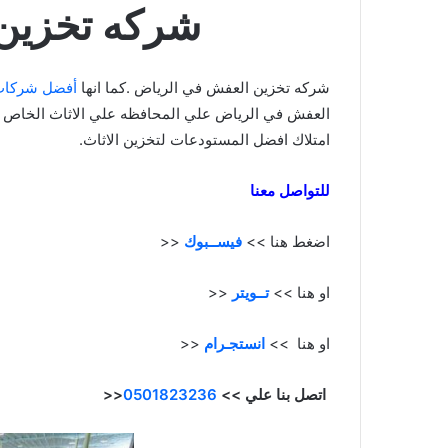
شركه تخزين
شركه تخزين العفش في الرياض .كما انها
أفضل شركات 
العفش في الرياض علي المحافظه علي الاثاث الخاص 
امتلاك افضل المستودعات لتخزين الاثاث.
للتواصل معنا
اضغط هنا >>
فيســبوك
<<
او هنا >>
تــويتر
<<
او هنا >>
انستجـرام
<<
اتصل بنا علي >>
0501823236
<<