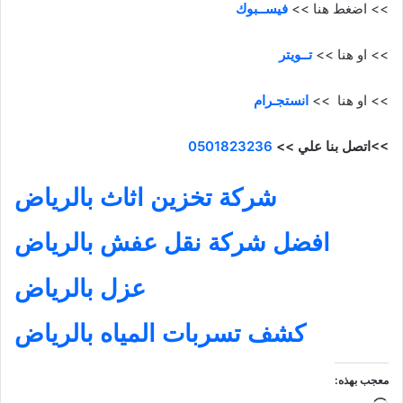
<<
اضغط هنا >>
فيســبوك
<<
او هنا >>
تــويتر
<<
او هنا >>
انستجـرام
<<
اتصل بنا علي >>
0501823236
شركة تخزين اثاث بالرياض
افضل شركة نقل عفش بالرياض
عزل بالرياض
كشف تسربات المياه بالرياض
معجب بهذه: